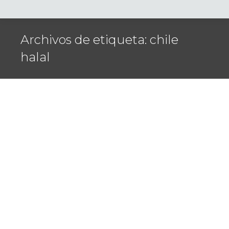
Archivos de etiqueta:
chile
halal