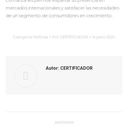
confianza les permite expandir su presencia en
mercados internacionales y satisfacer las necesidades
de un segmento de consumidores en crecimiento.
Categoría:
Noticias
Por
CERTIFICADOR
14 junio 2024
Autor:
CERTIFICADOR
Navegación
ANTERIOR