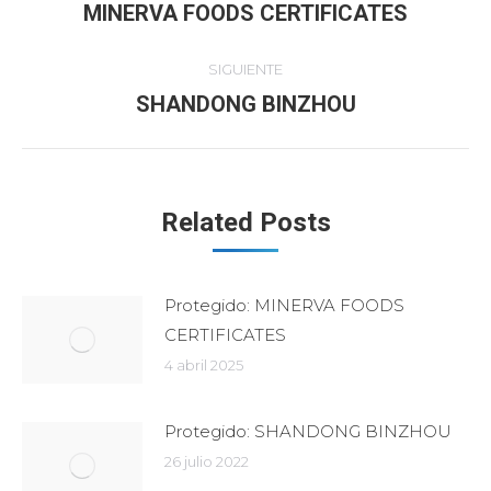
entre
MINERVA FOODS CERTIFICATES
Publicación
anterior:
publicaciones
SIGUIENTE
SHANDONG BINZHOU
Publicación
siguiente:
Related Posts
Protegido: MINERVA FOODS
CERTIFICATES
4 abril 2025
Protegido: SHANDONG BINZHOU
26 julio 2022