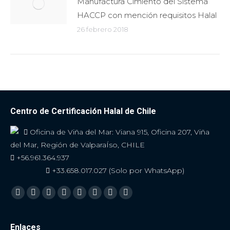
Manufactura Cimiento del Sistema
HACCP con mención requisitos Halal
26 febrero 2018
Centro de Certificación Halal de Chile
Oficina de Viña del Mar: Viana 915, Oficina 207, Viña
del Mar, Región de ValparaÍso, CHILE
+56.961.364.937
+33.658.017.027 (Solo por WhatsApp)
Encuéntranos en:
Facebook
Twitter
YouTube
Linkedin
Skype
Instagram
Mail
Viber
Enlaces