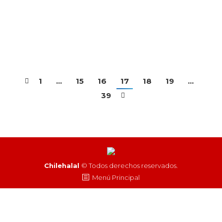
los países a los que se desea exportar. Por lo
anterior, un evento internacional de este tipo no
debe verse como un fin…
1
…
15
16
17
18
19
…
39
Chilehalal
© Todos derechos reservados.
Menú Principal