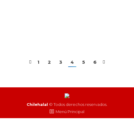
¿Un curso de capacitación en halal te interesa?
ChileHalal te propone un curso de capacitación
de 15 dias en el Sur de Chile, inscribite, manda tu
Curriculum a Halal Certification Center of Chile
al mail : capacitacion@chilehalal.com
1
2
3
4
5
6
Chilehalal
© Todos derechos reservados.
Menú Principal