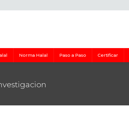
alal
Norma Halal
Paso a Paso
Certificar
nvestigacion