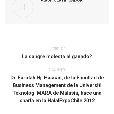
Autor:
CERTIFICADOR
Navegación
ANTERIOR
entre
La sangre molesta al ganado?
Publicación
anterior:
publicaciones
SIGUIENTE
Dr. Faridah Hj. Hassan, de la Facultad de
Business Management de la Universiti
Publicación
Teknologi MARA de Malasia, hace una
siguiente:
charla en la HalalExpoChile 2012