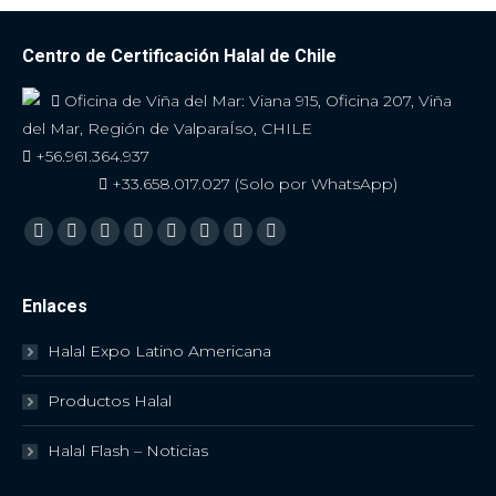
Centro de Certificación Halal de Chile
Oficina de Viña del Mar: Viana 915, Oficina 207, Viña
del Mar, Región de ValparaÍso, CHILE
+56.961.364.937
+33.658.017.027 (Solo por WhatsApp)
Encuéntranos en:
Facebook
Twitter
YouTube
Linkedin
Skype
Instagram
Mail
Viber
Enlaces
Halal Expo Latino Americana
Productos Halal
Halal Flash – Noticias