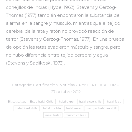
conejillos de Indias (Hyde, 1962). Stevens y Gerzog-
Thomas (1977) también encontraron la substancia de
alarma en la sangre y músculo, mientras que el tejido
cerebral de la rata y ratón no provocó reacción de
terror (Stevens y Gerzog-Thomas, 1977). En una prueba
de opción las ratas evadieron músculo y sangre, pero
no hubo diferencia entre tejido cerebral y agua
(Stevens y Saplikoski, 1973).
Categoría:
Certificacion
,
Noticias
Por
CERTIFICADOR
27 octubre 2012
Etiquetas:
Expo halal Chile
halal expo
halal expo chile
halal food
halal food chile
halal in chile
halal meat
manger halal au chili
meat halal
muslim chilean