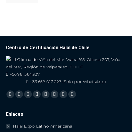
Centro de Certificación Halal de Chile
Oficina de Viña del Mar: Viana 915, Oficina 207, Viña
del Mar, Región de ValparaÍso, CHILE
+56.961.364.937
+33.658.017.027 (Solo por WhatsApp)
Encuéntranos en:
Facebook
Twitter
YouTube
Linkedin
Skype
Instagram
Mail
Viber
Enlaces
Halal Expo Latino Americana