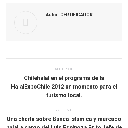
Autor:
CERTIFICADOR
Navegación
ANTERIOR
entre
Chilehalal en el programa de la
HalalExpoChile 2012 un momento para el
Publicación
publicaciones
anterior:
turismo local.
SIGUIENTE
Una charla sobre Banca islámica y mercado
halal a cargo del Luis Espinoza Brito, jefe de