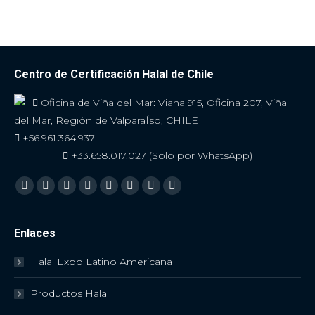
Centro de Certificación Halal de Chile
Oficina de Viña del Mar: Viana 915, Oficina 207, Viña
del Mar, Región de ValparaÍso, CHILE
+56.961.364.937
+33.658.017.027 (Solo por WhatsApp)
Encuéntranos en:
Facebook
Twitter
YouTube
Linkedin
Skype
Instagram
Mail
Viber
Enlaces
Halal Expo Latino Americana
Productos Halal