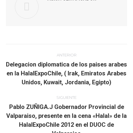
Navegación
ANTERIOR
entre
Delegacion diplomatica de los paises arabes
en la HalalExpoChile, ( Irak, Emiratos Arabes
Publicación
publicaciones
anterior:
Unidos, Kuwait, Jordania, Egipto)
SIGUIENTE
Pablo ZUÑIGA.J Gobernador Provincial de
Valparaiso, presente en la cena «Halal» de la
Publicación
HalalExpoChile 2012 en el DUOC de
siguiente: