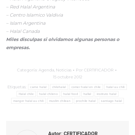
– Red Halal Argentina
– Centro Islamico Valdivia
– Islam Argentina
– Halal Canada
Miles disculpas si olvidamos algunas personas o
empresas.
Categoría:
Agenda
,
Noticias
Por
CERTIFICADOR
15 octubre 2012
Etiquetas:
carne halal
chilehalal
comer halal en chile
halal au chili
Halal chile
halal chileno
halal food
hallal
instituto halal
manger halal au chili
muslim chilean
prochile halal
santiago halal
Autor:
CERTIFICADOR