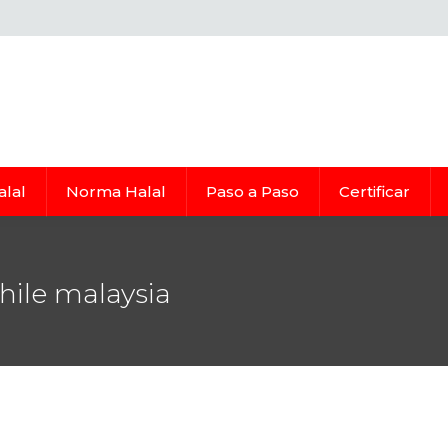
alal
Norma Halal
Paso a Paso
Certificar
hile malaysia