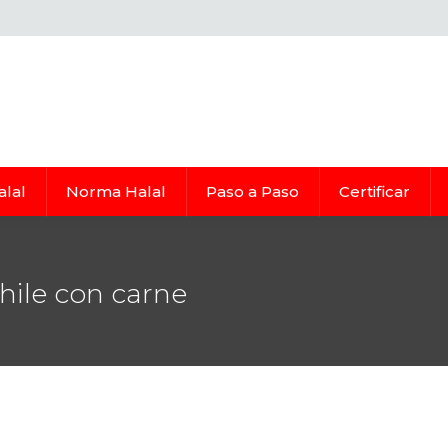
alal
Norma Halal
Paso a Paso
Certificar
hile con carne