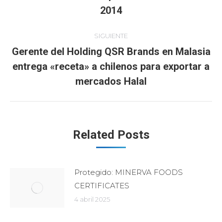
Publicación
2014
publicaciones
anterior:
SIGUIENTE
Gerente del Holding QSR Brands en Malasia
entrega «receta» a chilenos para exportar a
Publicación
siguiente:
mercados Halal
Related Posts
Protegido: MINERVA FOODS
CERTIFICATES
4 abril 2025