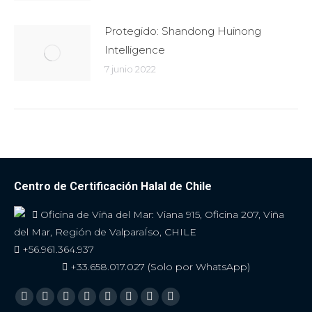
Protegido: Shandong Huinong
Intelligence
7 junio 2022
Centro de Certificación Halal de Chile
Oficina de Viña del Mar: Viana 915, Oficina 207, Viña
del Mar, Región de ValparaÍso, CHILE
+56.961.364.937
+33.658.017.027 (Solo por WhatsApp)
Encuéntranos en:
Facebook
Twitter
YouTube
Linkedin
Skype
Instagram
Mail
Viber