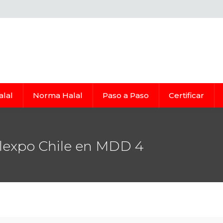
alal
Norma Halal
Paso a Paso
Certificar
alexpo Chile en MDD 4