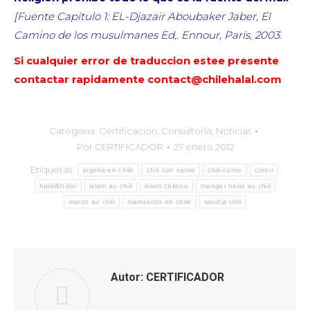
[Fuente Capítulo 1: EL-Djazair Aboubaker Jaber, El
Camino de los musulmanes Ed,. Ennour, París, 2003.
Si cualquier error de traduccion estee presente
contactar rapidamente contact@chilehalal.com
Categoría:
Certificacion
,
Consultoría
,
Noticias
Por
CERTIFICADOR
27 enero 2012
Etiquetas:
argelia en chile
chili con carne
chili-carne
coran
halal&halal
islam au chili
islam chileno
manger halal au chili
maroc au chili
marruecos en chile
saudia chili
Autor:
CERTIFICADOR