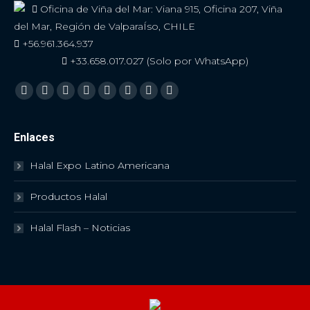
Oficina de Viña del Mar: Viana 915, Oficina 207, Viña
del Mar, Región de ValparaÍso, CHILE
+56.961.364.937
+33.658.017.027 (Solo por WhatsApp)
Encuéntranos en:
Facebook
Twitter
YouTube
Linkedin
Skype
Instagram
Mail
Viber
Enlaces
Halal Expo Latino Americana
Productos Halal
Halal Flash – Noticias