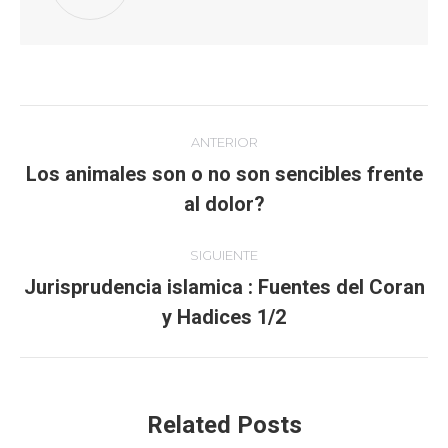
Navegación
ANTERIOR
entre
Los animales son o no son sencibles frente
Publicación
al dolor?
publicaciones
anterior:
SIGUIENTE
Jurisprudencia islamica : Fuentes del Coran
Publicación
y Hadices 1/2
siguiente:
Related Posts