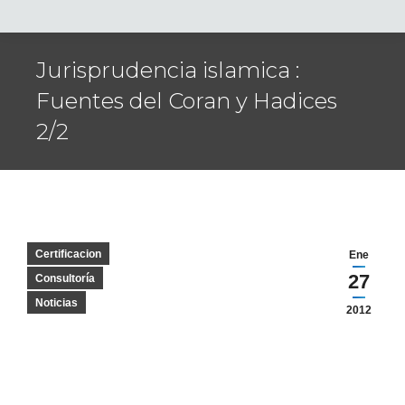
Jurisprudencia islamica :
Fuentes del Coran y Hadices
2/2
Certificacion
Ene
27
Consultoría
Noticias
2012