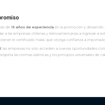
promiso
 más de
15 años de experiencia
en la promoción y desarrollo d
ar a las empresas chilenas y latinoamericanas a ingresar a e
obtener el certificado Halal, que otorga confianza a importad
l
, las empresas no solo acceden a nuevas oportunidades come
speta las normas islámicas y los principios universales de ca