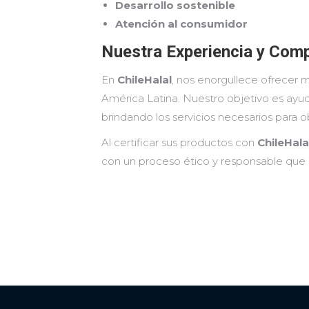
Desarrollo sostenible
Atención al consumidor
Nuestra Experiencia y Com
En
ChileHalal
, nos enorgullece ofrecer
América Latina. Nuestro objetivo es ayud
brindando los servicios necesarios para 
Al certificar sus productos con
ChileHala
con un proceso ético y responsable que re