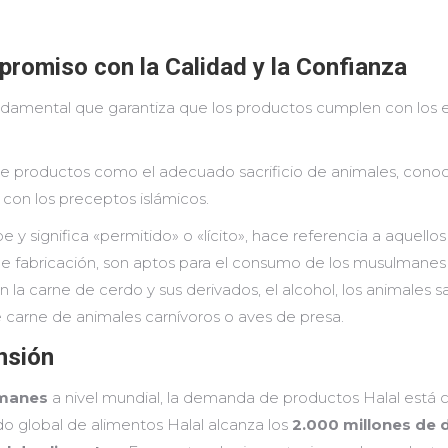
promiso con la Calidad y la Confianza
damental que garantiza que los productos cumplen con los est
 de productos como el adecuado sacrificio de animales, con
con los preceptos islámicos.
be y significa «permitido» o «lícito», hace referencia a aquell
 de fabricación, son aptos para el consumo de los musulmanes
n la carne de cerdo y sus derivados, el alcohol, los animales s
e carne de animales carnívoros o aves de presa.
nsión
lmanes
a nivel mundial, la demanda de productos Halal está
 global de alimentos Halal alcanza los
2.000 millones de 