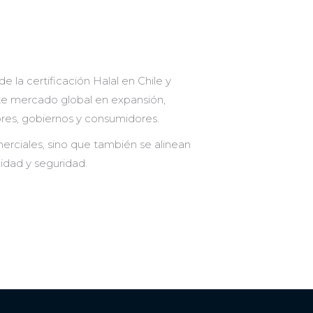
e la certificación Halal en Chile y
ste mercado global en expansión,
ores, gobiernos y consumidores.
rciales, sino que también se alinean
lidad y seguridad.