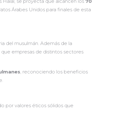
s Halal, se proyecta que alcancen los
70
atos Árabes Unidos para finales de esta
aria del musulmán. Además de la
a que empresas de distintos sectores
sulmanes
, reconociendo los beneficios
e.
do por valores éticos sólidos que